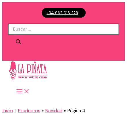
Ir
+34 962 016 229
al
contenido
Búsqueda
de
productos
Inicio
Productos
Navidad
Página 4