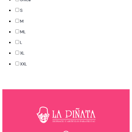
S
M
ML
L
XL
XXL