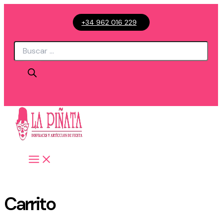
Ir
+34 962 016 229
al
contenido
Búsqueda
de
productos
Carrito