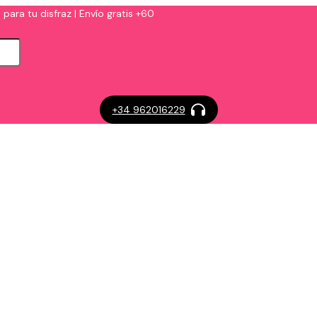
 para tu disfraz | Envío gratis +60
+34 962016229