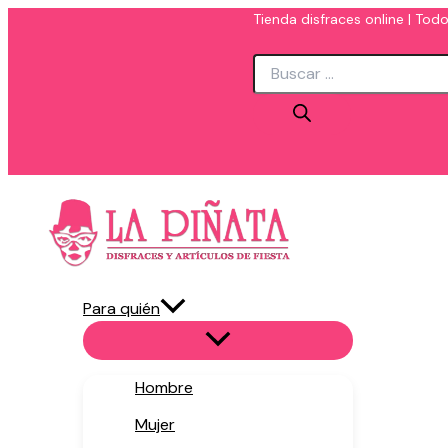
Ir
Tienda disfraces online | Todo
al
Búsqueda
contenido
de
productos
Para quién
Hombre
Mujer