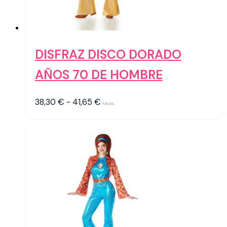
DISFRAZ DISCO DORADO
AÑOS 70 DE HOMBRE
Rango
38,30
€
-
41,65
€
IVA inc.
de
precios:
desde
38,30 €
hasta
41,65 €