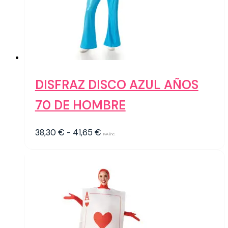
DISFRAZ DISCO AZUL AÑOS
70 DE HOMBRE
Rango
38,30
€
-
41,65
€
IVA inc.
de
precios:
desde
38,30 €
hasta
41,65 €