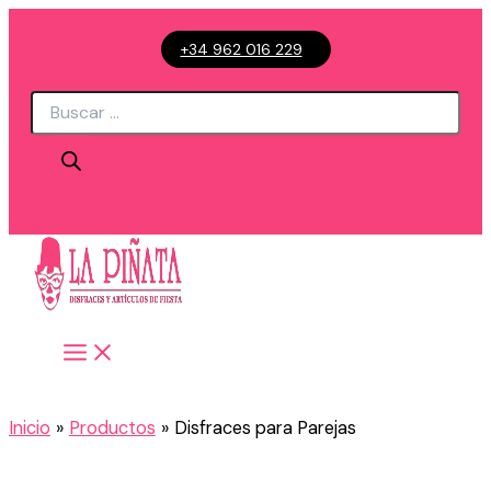
Ir
+34 962 016 229
al
contenido
Búsqueda
de
productos
Inicio
Productos
Disfraces para Parejas