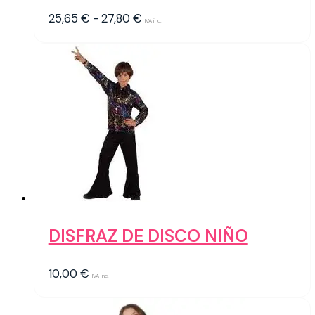
Rango
25,65
€
-
27,80
€
IVA inc.
de
precios:
desde
25,65 €
hasta
27,80 €
DISFRAZ DE DISCO NIÑO
10,00
€
IVA inc.