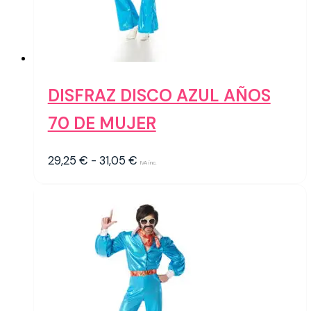
DISFRAZ DISCO AZUL AÑOS
70 DE MUJER
Rango
29,25
€
-
31,05
€
IVA inc.
de
precios:
desde
29,25 €
hasta
31,05 €