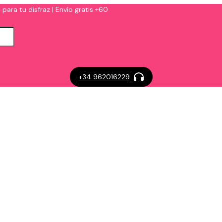
 para tu disfraz | Envío gratis +60
+34 962016229