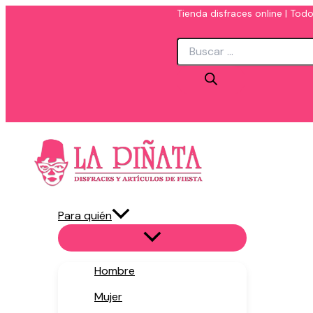
Ir
Tienda disfraces online | Todo
al
Búsqueda
contenido
de
productos
Para quién
Hombre
Mujer