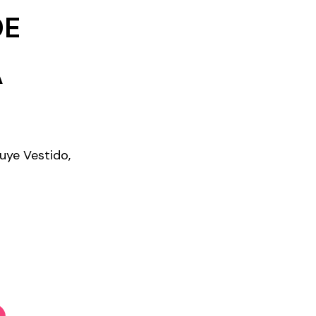
DE
A
luye Vestido,