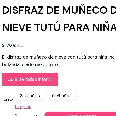
DISFRAZ DE MUÑECO 
NIEVE TUTÚ PARA NIÑ
21,70
€
IVA inc.
El disfraz de muñeco de nieve con tutú para niña inc
bufanda, diadema-gorrito.
Guía de tallas infantil
3-4 años
5-6 años
TALLAS
Limpiar
DISFRAZ
-
+