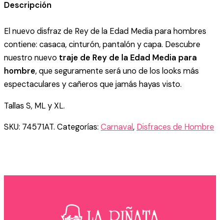
MEDIEVAL
Descripción
ROJO
CON
El nuevo disfraz de Rey de la Edad Media para hombres
CAPA
HOMBRE
contiene: casaca, cinturón, pantalón y capa. Descubre
cantidad
nuestro nuevo
traje de Rey de la Edad Media para
hombre
, que seguramente será uno de los looks más
espectaculares y cañeros que jamás hayas visto.
Tallas S, ML y XL.
SKU:
74571AT.
Categorías:
Carnaval
,
Disfraces de Hombre