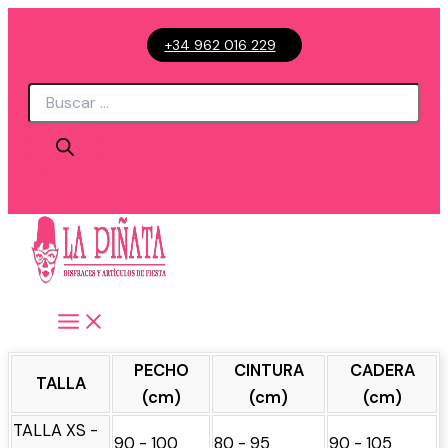
Ir
+34 962 016 229
al
contenido
Búsqueda
de
productos
PECHO
CINTURA
CADERA
TALLA
(cm)
(cm)
(cm)
TALLA XS -
90 - 100
80 - 95
90 - 105