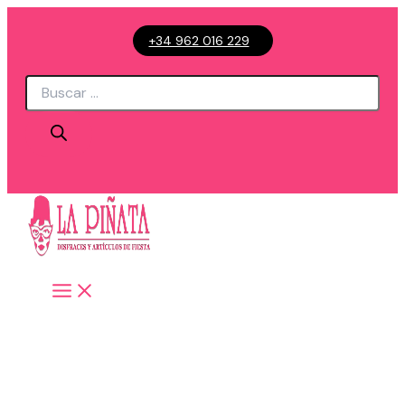
Ir
+34 962 016 229
al
contenido
Búsqueda
de
productos