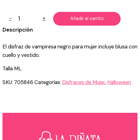
DISFRAZ
-
+
Añadir al carrito
DE
VAMPIRESA
Descripción
NEGRO
MUJER
El disfraz de vampiresa negro para mujer incluye blusa con
cantidad
cuello y vestido.
Talla ML.
SKU:
705846
Categorías:
Disfraces de Mujer
,
Halloween