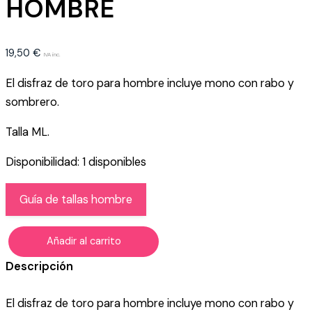
HOMBRE
19,50
€
IVA inc.
El disfraz de toro para hombre incluye mono con rabo y
sombrero.
Talla ML.
Disponibilidad:
1 disponibles
Guía de tallas hombre
Añadir al carrito
DISFRAZ
DE
Descripción
TORO
HOMBRE
El disfraz de toro para hombre incluye mono con rabo y
cantidad