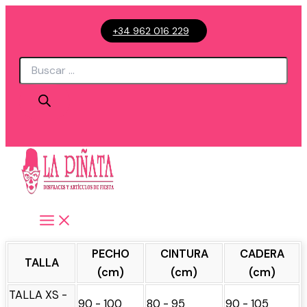
Ir
+34 962 016 229
al
contenido
Búsqueda
de
productos
PECHO
CINTURA
CADERA
TALLA
(cm)
(cm)
(cm)
TALLA XS -
90 - 100
80 - 95
90 - 105