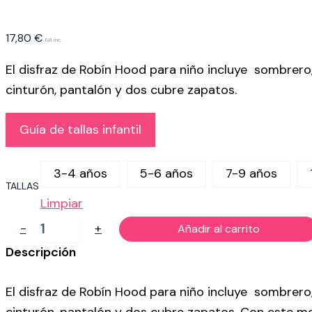
17,80
€
IVA inc.
El disfraz de Robín Hood para niño incluye sombrero
cinturón, pantalón y dos cubre zapatos.
Guía de tallas infantil
3-4 años
5-6 años
7-9 años
TALLAS
Limpiar
DISFRAZ
-
+
Añadir al carrito
DE
ROBÍN
Descripción
HOOD
PARA
El disfraz de Robín Hood para niño incluye sombrero
NIÑO
cantidad