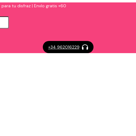
 para tu disfraz | Envío gratis +60
+34 962016229