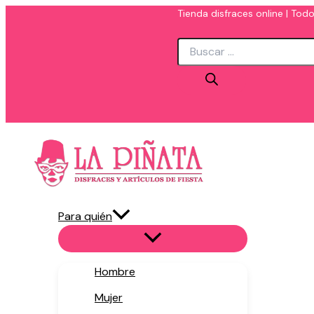
Ir
Tienda disfraces online | Todo
al
Búsqueda
contenido
de
productos
Para quién
Hombre
Mujer