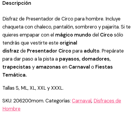
PRESENTADOR
Descripción
CIRCO
HOMBRE
Disfraz de Presentador de Circo para hombre. Incluye
cantidad
chaqueta con chaleco, pantalón, sombrero y pajarita. Si te
quieres empapar con el
mágico mundo
del
Circo
sólo
tendrás que vestirte este
original
disfraz
de
Presentador Circo
para
adulto
. Prepárate
para dar paso a la pista a
payasos, domadores,
trapecistas
y
amazonas
en
Carnaval
o
Fiestas
Temática.
Tallas S, ML, XL, XXL y XXXL.
SKU:
206200mom.
Categorías:
Carnaval
,
Disfraces de
Hombre