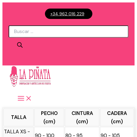
Ir
+34 962 016 229
al
contenido
Búsqueda
de
productos
PECHO
CINTURA
CADERA
TALLA
(cm)
(cm)
(cm)
TALLA XS -
90 - 100
80 - 95
90 - 105