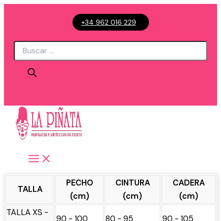
Ir
+34 962 016 229
al
contenido
Búsqueda
de
productos
PECHO
CINTURA
CADERA
TALLA
(cm)
(cm)
(cm)
TALLA XS -
90 - 100
80 - 95
90 - 105