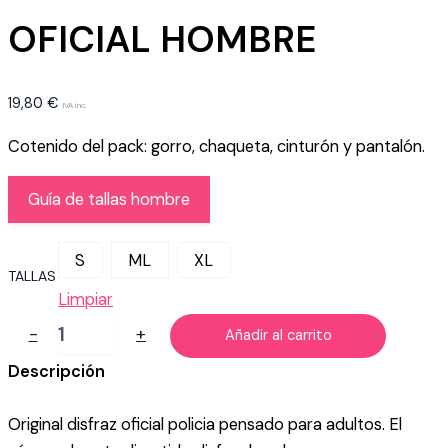
OFICIAL HOMBRE
19,80
€
IVA inc.
Cotenido del pack: gorro, chaqueta, cinturón y pantalón.
Guía de tallas hombre
S
ML
XL
TALLAS
Limpiar
DISFRAZ
-
+
Añadir al carrito
DE
POLICIA
Descripción
OFICIAL
HOMBRE
Original disfraz oficial policia pensado para adultos. El
cantidad