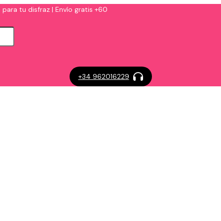
 para tu disfraz | Envío gratis +60
+34 962016229