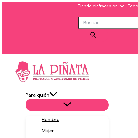
Ir
Tienda disfraces online | Todo
al
Búsqueda
contenido
de
productos
Para quién
Hombre
Mujer