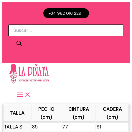
Ir
+34 962 016 229
al
contenido
Búsqueda
de
productos
PECHO
CINTURA
CADERA
TALLA
(cm)
(cm)
(cm)
TALLA S
85
77
91