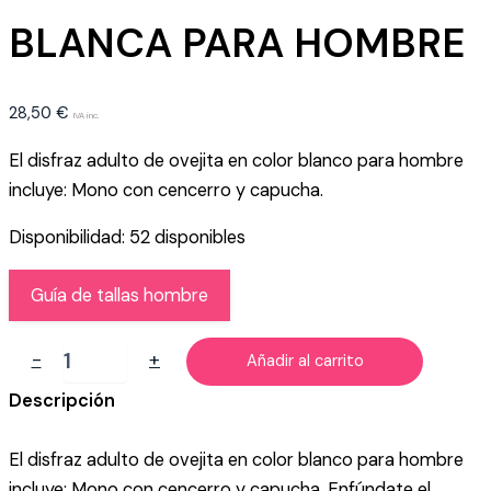
BLANCA PARA HOMBRE
28,50
€
IVA inc.
El disfraz adulto de ovejita en color blanco para hombre
incluye: Mono con cencerro y capucha.
Disponibilidad:
52 disponibles
Guía de tallas hombre
DISFRAZ
-
+
Añadir al carrito
DE
OVEJA
Descripción
BLANCA
PARA
El disfraz adulto de ovejita en color blanco para hombre
HOMBRE
cantidad
incluye: Mono con cencerro y capucha. Enfúndate el