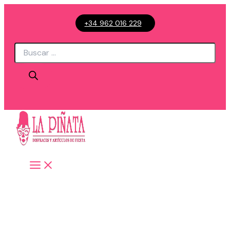
Ir
+34 962 016 229
al
contenido
Búsqueda
de
productos