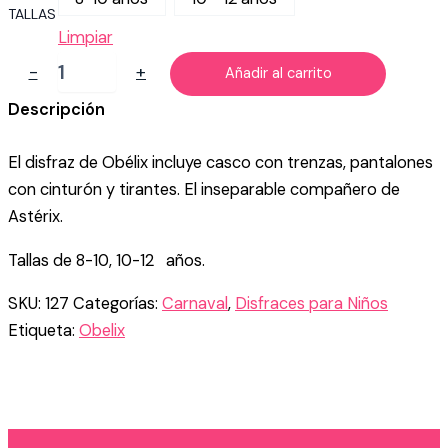
TALLAS
Limpiar
DISFRAZ
-
+
Añadir al carrito
DE
OBÉLIX
Descripción
(W)
INFANTIL
El disfraz de Obélix incluye casco con trenzas, pantalones
cantidad
con cinturón y tirantes. El inseparable compañero de
Astérix.
Tallas de 8-10, 10-12 años.
SKU:
127
Categorías:
Carnaval
,
Disfraces para Niños
Etiqueta:
Obelix