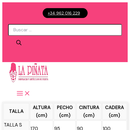
Ir
+34 962 016 229
al
contenido
Búsqueda
de
productos
ALTURA
PECHO
CINTURA
CADERA
TALLA
(cm)
(cm)
(cm)
(cm)
TALLA S
170
95
90
100