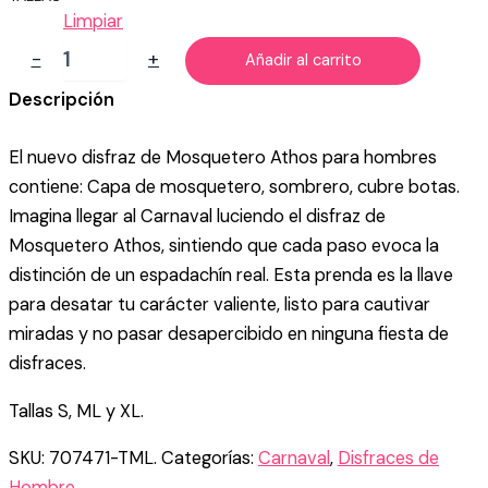
Limpiar
DISFRAZ
-
+
Añadir al carrito
DE
MOSQUETERO
Descripción
PARA
HOMBRE
El nuevo disfraz de Mosquetero Athos para hombres
cantidad
contiene: Capa de mosquetero, sombrero, cubre botas.
Imagina llegar al Carnaval luciendo el disfraz de
Mosquetero Athos, sintiendo que cada paso evoca la
distinción de un espadachín real. Esta prenda es la llave
para desatar tu carácter valiente, listo para cautivar
miradas y no pasar desapercibido en ninguna fiesta de
disfraces.
Tallas S, ML y XL.
SKU:
707471-TML.
Categorías:
Carnaval
,
Disfraces de
Hombre