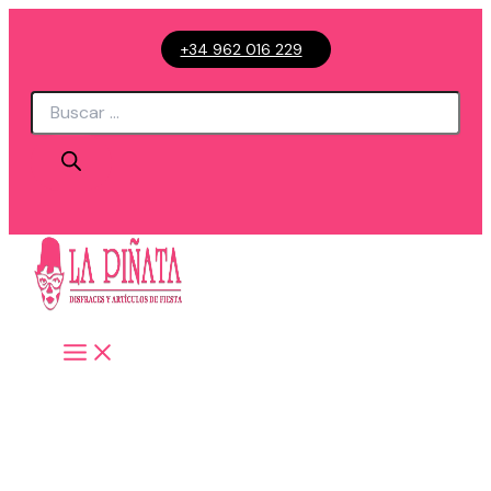
Ir
+34 962 016 229
al
contenido
Búsqueda
de
productos