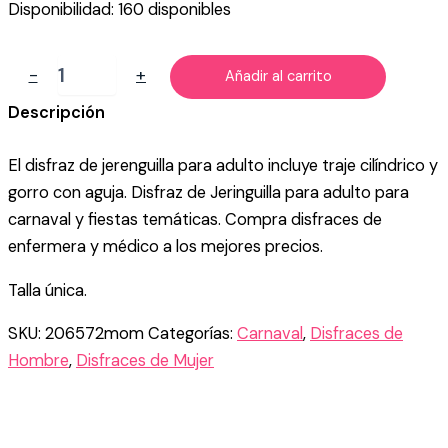
Disponibilidad:
160 disponibles
DISFRAZ
-
+
Añadir al carrito
DE
JERINGUILLA
Descripción
ADULTO
cantidad
El disfraz de jerenguilla para adulto incluye traje cilíndrico y
gorro con aguja. Disfraz de Jeringuilla para adulto para
carnaval y fiestas temáticas. Compra disfraces de
enfermera y médico a los mejores precios.
Talla única.
SKU:
206572mom
Categorías:
Carnaval
,
Disfraces de
Hombre
,
Disfraces de Mujer