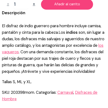
DISFRAZ
-
+
Añadir al carrito
DE
INDIO
Descripción
GUERRERO
PARA
El disfraz de indio guerrero para hombre incluye camisa,
HOMBRE
cantidad
pantalón y cinta para la cabeza.Los
indios
son, sin lugar a
dudas, los disfraces más salvajes y aguerridos de nuestro
amplio catálogo, y los antagonistas por excelencia de
los
vaqueros
. Con una demanda constante, los disfraces del
piel roja destacan por sus trajes de cuero y flecos y sus
pinturas de guerra, que harán las delicias de grandes y
pequeños. ¡Atrévete y vive experiencias inolvidables!
Tallas S, ML y XL.
SKU:
203398mom.
Categorías:
Carnaval
,
Disfraces de
Hombre