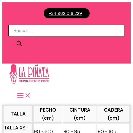
Ir
+34 962 016 229
al
contenido
Búsqueda
de
productos
PECHO
CINTURA
CADERA
TALLA
(cm)
(cm)
(cm)
TALLA XS -
90 - 100
80 - 95
90 - 105