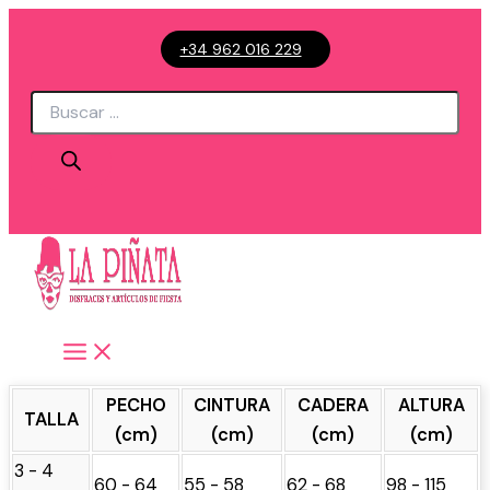
Ir
+34 962 016 229
al
contenido
Búsqueda
de
productos
PECHO
CINTURA
CADERA
ALTURA
TALLA
(cm)
(cm)
(cm)
(cm)
3 - 4
60 - 64
55 - 58
62 - 68
98 - 115