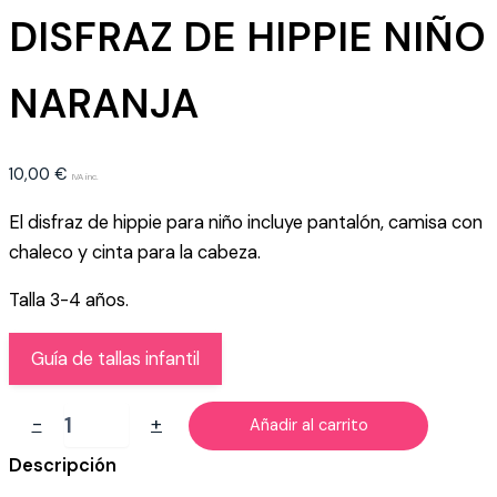
DISFRAZ DE HIPPIE NIÑO
NARANJA
10,00
€
IVA inc.
El disfraz de hippie para niño incluye pantalón, camisa con
chaleco y cinta para la cabeza.
Talla 3-4 años.
Guía de tallas infantil
DISFRAZ
-
+
Añadir al carrito
DE
HIPPIE
Descripción
NIÑO