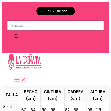
Ir
+34 962 016 229
al
contenido
Búsqueda
de
productos
PECHO
CINTURA
CADERA
ALTURA
TALLA
(cm)
(cm)
(cm)
(cm)
3 - 4
60 - 64
55 - 58
62 - 68
98 - 115