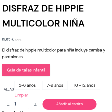
DISFRAZ DE HIPPIE
MULTICOLOR NIÑA
19,85
€
IVA inc.
El disfraz de hippie multicolor para niña incluye camisa y
pantalones.
Guía de tallas infantil
5-6 años
7-9 años
10 - 12 años
TALLAS
Limpiar
DISFRAZ
-
+
Añadir al carrito
DE
HIPPIE