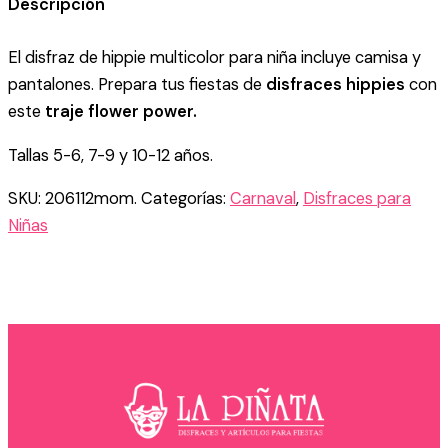
Descripción
MULTICOLOR
NIÑA
El disfraz de hippie multicolor para niña incluye camisa y
cantidad
pantalones. Prepara tus fiestas de
disfraces hippies
con
este
traje flower power.
Tallas 5-6, 7-9 y 10-12 años.
SKU:
206112mom.
Categorías:
Carnaval
,
Disfraces para
Niñas