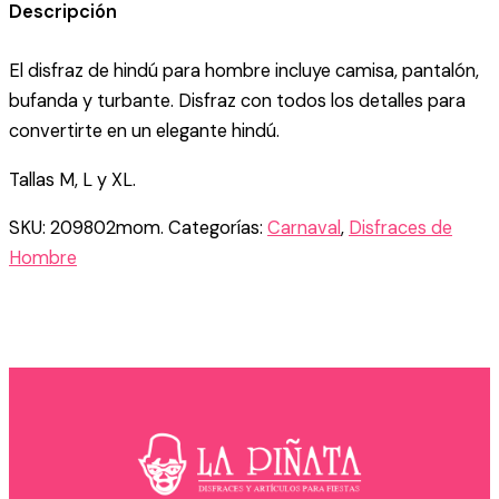
HINDÚ
Descripción
BOLLYWOOD
PARA
El disfraz de hindú para hombre incluye camisa, pantalón,
HOMBRE
cantidad
bufanda y turbante. Disfraz con todos los detalles para
convertirte en un elegante hindú.
Tallas M, L y XL.
SKU:
209802mom.
Categorías:
Carnaval
,
Disfraces de
Hombre