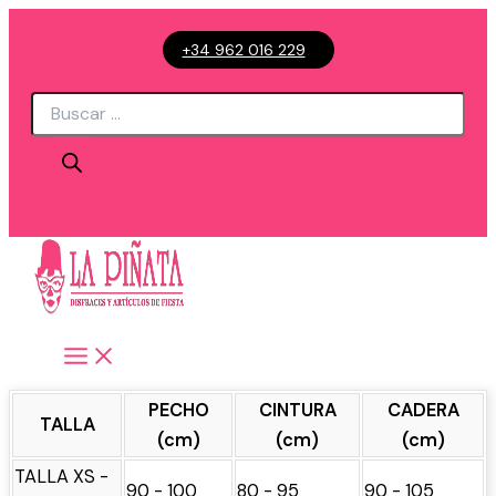
Ir
+34 962 016 229
al
contenido
Búsqueda
de
productos
PECHO
CINTURA
CADERA
TALLA
(cm)
(cm)
(cm)
TALLA XS -
90 - 100
80 - 95
90 - 105