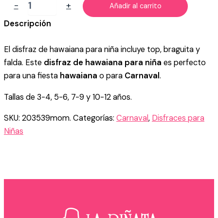
DISFRAZ
-
+
Añadir al carrito
DE
HAWAIANA
Descripción
CHIC
NIÑA
El disfraz de hawaiana para niña incluye top, braguita y
cantidad
falda. Este
disfraz de hawaiana para niña
es perfecto
para una fiesta
hawaiana
o para
Carnaval
.
Tallas de 3-4, 5-6, 7-9 y 10-12 años.
SKU:
203539mom.
Categorías:
Carnaval
,
Disfraces para
Niñas