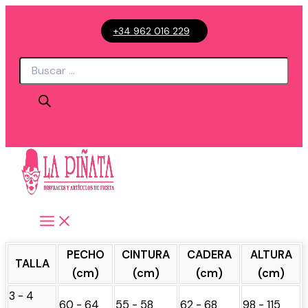
Ir
+34 962 016 229
al
contenido
Búsqueda
de
productos
PECHO
CINTURA
CADERA
ALTURA
TALLA
(cm)
(cm)
(cm)
(cm)
3 - 4
60 - 64
55 - 58
62 - 68
98 - 115