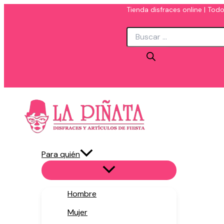
Ir
Tienda disfraces online | Todo
al
Búsqueda
contenido
de
productos
Para quién
Hombre
Mujer