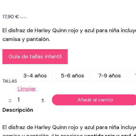
17,90
€
IVA inc.
El disfraz de Harley Quinn rojo y azul para niña inclu
camisa y pantalón.
Guía de tallas infantil
3-4 años
5-6 años
7-9 años
TALLAS
Limpiar
DISFRAZ
-
+
Añadir al carrito
DE
HARLEY
Descripción
QUINN
AZUL
El disfraz de Harley Quinn rojo y azul para niña inclu
PARA
NIÑA