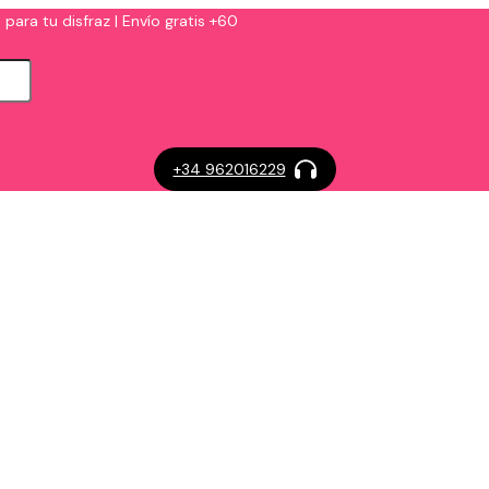
 para tu disfraz | Envío gratis +60
+34 962016229