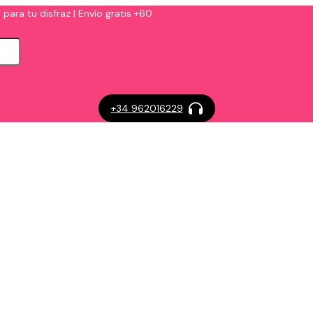
 para tu disfraz | Envío gratis +60
+34 962016229