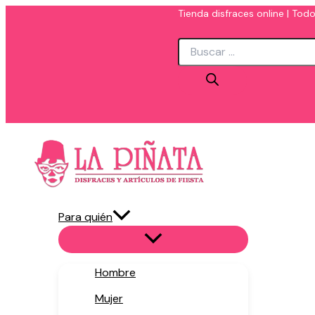
Ir
Tienda disfraces online | Todo
al
Búsqueda
contenido
de
productos
Para quién
Hombre
Mujer