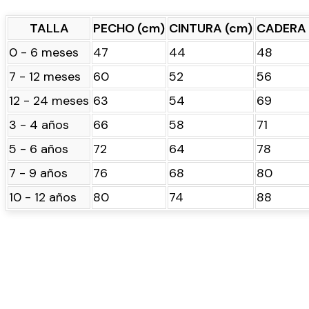
TALLA
PECHO (cm)
CINTURA (cm)
CADERA 
0 - 6 meses
47
44
48
7 - 12 meses
60
52
56
12 - 24 meses
63
54
69
3 - 4 años
66
58
71
5 - 6 años
72
64
78
7 - 9 años
76
68
80
10 - 12 años
80
74
88