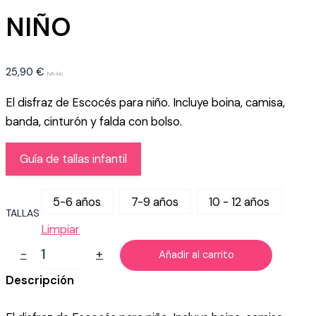
NIÑO
25,90
€
IVA inc.
El disfraz de Escocés para niño. Incluye boina, camisa,
banda, cinturón y falda con bolso.
Guía de tallas infantil
5-6 años
7-9 años
10 - 12 años
TALLAS
Limpiar
DISFRAZ
-
+
Añadir al carrito
DE
ESCOCÉS
Descripción
NIÑO
cantidad