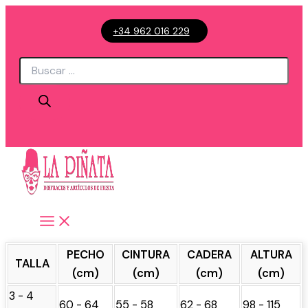
Ir
+34 962 016 229
al
contenido
Búsqueda
de
productos
PECHO
CINTURA
CADERA
ALTURA
TALLA
(cm)
(cm)
(cm)
(cm)
3 - 4
60 - 64
55 - 58
62 - 68
98 - 115