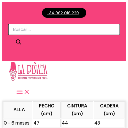
Ir
+34 962 016 229
al
contenido
Búsqueda
de
productos
PECHO
CINTURA
CADERA
TALLA
(cm)
(cm)
(cm)
0 - 6 meses
47
44
48