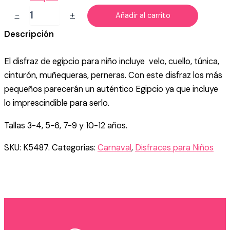
DISFRAZ
-
+
Añadir al carrito
DE
EGIPCIO
Descripción
PARA
NIÑO
El disfraz de egipcio para niño incluye velo, cuello, túnica,
cantidad
cinturón, muñequeras, perneras. Con este disfraz los más
pequeños parecerán un auténtico Egipcio ya que incluye
lo imprescindible para serlo.
Tallas 3-4, 5-6, 7-9 y 10-12 años.
SKU:
K5487.
Categorías:
Carnaval
,
Disfraces para Niños