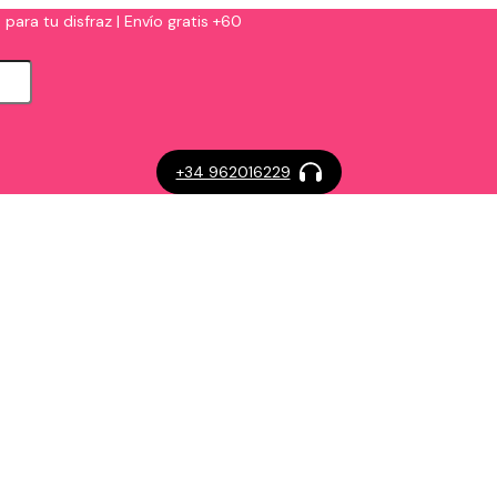
 para tu disfraz | Envío gratis +60
+34 962016229