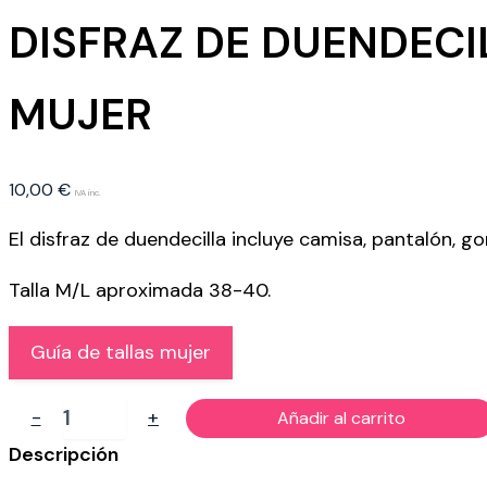
DISFRAZ DE DUENDECI
MUJER
10,00
€
IVA inc.
El disfraz de duendecilla incluye camisa, pantalón, go
Talla M/L aproximada 38-40.
Guía de tallas mujer
DISFRAZ
-
+
Añadir al carrito
DE
DUENDECILLA
Descripción
MUJER