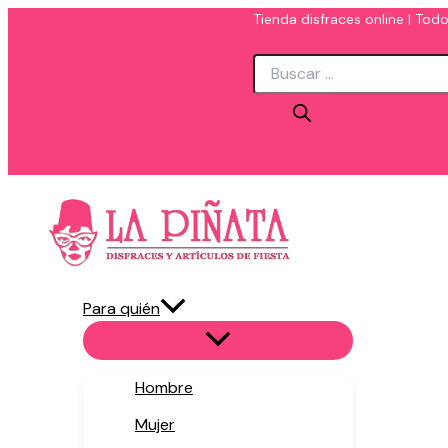
Ir
Tienda disfraces online | Todo
al
Búsqueda
contenido
de
productos
Para quién
Hombre
Mujer