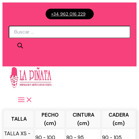
Ir
+34 962 016 229
al
contenido
Búsqueda
de
productos
PECHO
CINTURA
CADERA
TALLA
(cm)
(cm)
(cm)
TALLA XS -
90 - 100
80 - 95
90 - 105