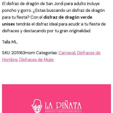
El disfraz de dragón de San Jordi para adulto incluye
ADULTO
cantidad
poncho y gorro. ¿Estas buscando un disfraz de dragón
para tu fiesta? Con el
disfraz de dragón verde
unisex
tendrás el disfraz ideal para acudir a tu fiesta de
disfraces y destacando por tu gran originalidad.
Talla ML.
SKU:
205163mom
Categorías:
Carnaval
,
Disfraces de
Hombre
,
Disfraces de Mujer