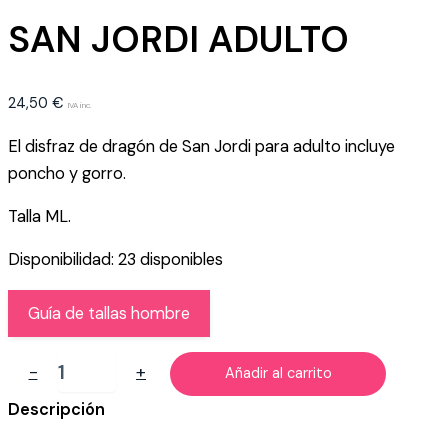
SAN JORDI ADULTO
24,50
€
IVA inc.
El disfraz de dragón de San Jordi para adulto incluye
poncho y gorro.
Talla ML.
Disponibilidad:
23 disponibles
Guía de tallas hombre
DISFRAZ
-
+
Añadir al carrito
DE
DRAGÓN
Descripción
SAN
JORDI