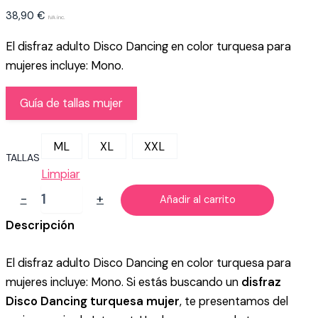
38,90
€
IVA inc.
El disfraz adulto Disco Dancing en color turquesa para
mujeres incluye: Mono.
Guía de tallas mujer
ML
XL
XXL
TALLAS
Limpiar
DISFRAZ
-
+
Añadir al carrito
DE
DISCO
Descripción
AZUL
PARA
El disfraz adulto Disco Dancing en color turquesa para
MUJER
cantidad
mujeres incluye: Mono. Si estás buscando un
disfraz
Disco Dancing turquesa mujer
, te presentamos del