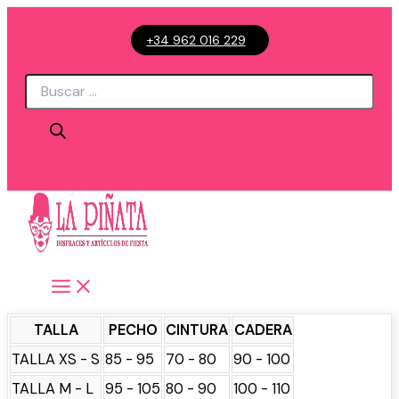
Ir
+34 962 016 229
al
contenido
Búsqueda
de
productos
TALLA
PECHO
CINTURA
CADERA
TALLA XS - S
85 - 95
70 - 80
90 - 100
TALLA M - L
95 - 105
80 - 90
100 - 110