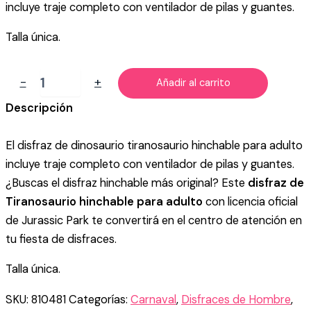
incluye traje completo con ventilador de pilas y guantes.
Talla única.
DISFRAZ
-
+
Añadir al carrito
DE
DINOSAURIO
Descripción
T-
REX
El disfraz de dinosaurio tiranosaurio hinchable para adulto
ADULTO
cantidad
incluye traje completo con ventilador de pilas y guantes.
¿Buscas el disfraz hinchable más original? Este
disfraz de
Tiranosaurio hinchable para adulto
con licencia oficial
de Jurassic Park te convertirá en el centro de atención en
tu fiesta de disfraces.
Talla única.
SKU:
810481
Categorías:
Carnaval
,
Disfraces de Hombre
,