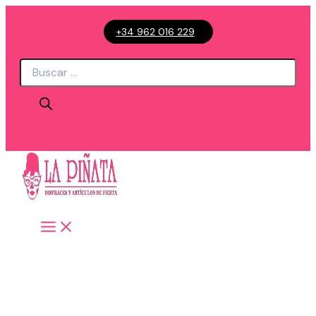
Ir
+34 962 016 229
al
contenido
Búsqueda
de
productos