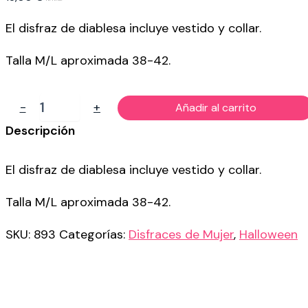
El disfraz de diablesa incluye vestido y collar.
Talla M/L aproximada 38-42.
DISFRAZ
-
+
Añadir al carrito
DE
DIABLESA
Descripción
PARA
MUJER
El disfraz de diablesa incluye vestido y collar.
cantidad
Talla M/L aproximada 38-42.
SKU:
893
Categorías:
Disfraces de Mujer
,
Halloween