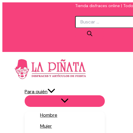
Ir
Tienda disfraces online | Todo
al
Búsqueda
contenido
de
productos
Para quién
Hombre
Mujer