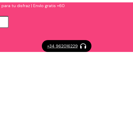
 para tu disfraz | Envío gratis +60
+34 962016229