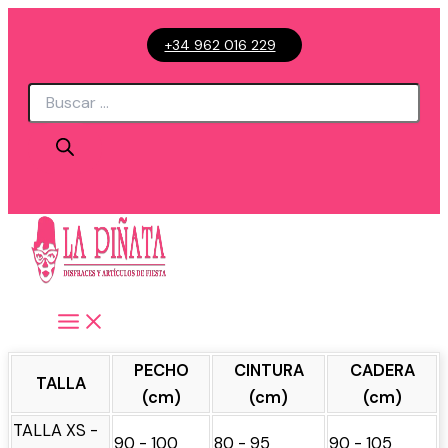
Ir
+34 962 016 229
al
contenido
Búsqueda
de
productos
PECHO
CINTURA
CADERA
TALLA
(cm)
(cm)
(cm)
TALLA XS -
90 - 100
80 - 95
90 - 105