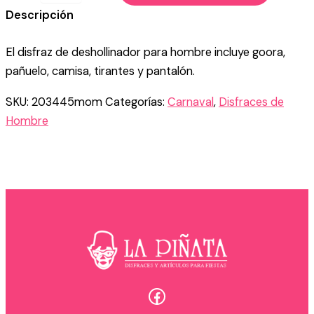
DESHOLLINADOR
Descripción
PARA
HOMBRE
El disfraz de deshollinador para hombre incluye goora,
cantidad
pañuelo, camisa, tirantes y pantalón.
SKU:
203445mom
Categorías:
Carnaval
,
Disfraces de
Hombre
Facebook