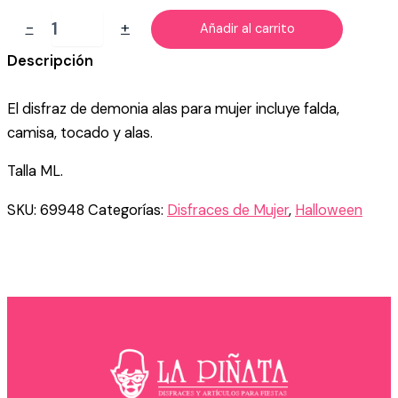
DISFRAZ
-
+
Añadir al carrito
DE
DEMONIA
Descripción
ALAS
MUJER
El disfraz de demonia alas para mujer incluye falda,
cantidad
camisa, tocado y alas.
Talla ML.
SKU:
69948
Categorías:
Disfraces de Mujer
,
Halloween