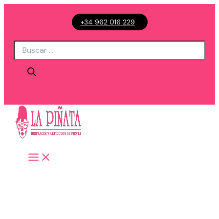
Ir
+34 962 016 229
al
contenido
Búsqueda
de
productos