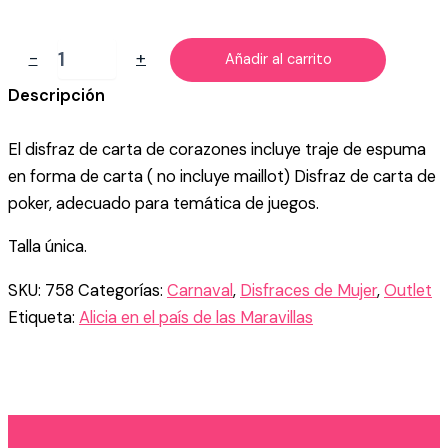
DISFRAZ
-
+
Añadir al carrito
DE
DAMA
Descripción
DE
CORAZONES
El disfraz de carta de corazones incluye traje de espuma
MUJER
cantidad
en forma de carta ( no incluye maillot) Disfraz de carta de
poker, adecuado para temática de juegos.
Talla única.
SKU:
758
Categorías:
Carnaval
,
Disfraces de Mujer
,
Outlet
Etiqueta:
Alicia en el país de las Maravillas