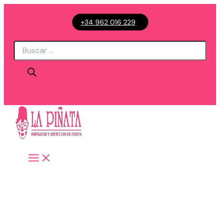
Ir
+34 962 016 229
al
contenido
Búsqueda
de
productos