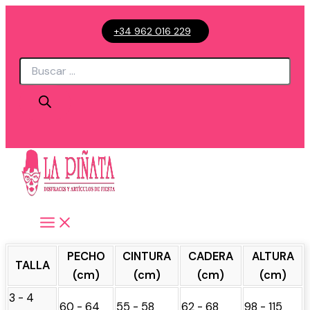
Ir
+34 962 016 229
al
contenido
Búsqueda
de
productos
PECHO
CINTURA
CADERA
ALTURA
TALLA
(cm)
(cm)
(cm)
(cm)
3 - 4
60 - 64
55 - 58
62 - 68
98 - 115