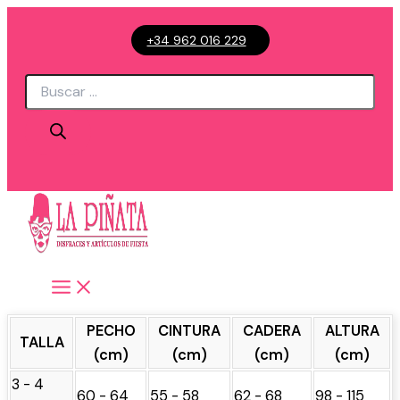
Ir
+34 962 016 229
al
contenido
Búsqueda
de
productos
PECHO
CINTURA
CADERA
ALTURA
TALLA
(cm)
(cm)
(cm)
(cm)
3 - 4
60 - 64
55 - 58
62 - 68
98 - 115