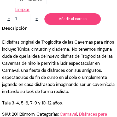
Limpiar
DISFRAZ
-
+
Añadir al carrito
DE
CAVERNÍCOLA
Descripción
PARA
NIÑO
El disfraz original de Troglodita de las Cavernas para niños
cantidad
incluye: Túnica, cinturón y diadema. No tenemos ninguna
duda de que la idea del nuevo disfraz de Troglodita de las
Cavernas de niño le permitirá lucir espectacular en
Carnaval, una fiesta de disfraces con sus amiguitos,
espectáculos de fin de curso en el cole o simplemente
jugando en casa disfrazado imaginando ser un cavernícola
imitando su look de forma realista.
Talla 3-4, 5-6, 7-9 y 10-12 años.
SKU:
201128mom.
Categorías:
Carnaval
,
Disfraces para