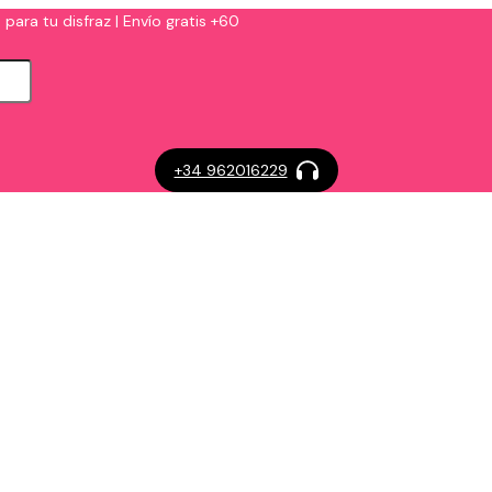
 para tu disfraz | Envío gratis +60
+34 962016229