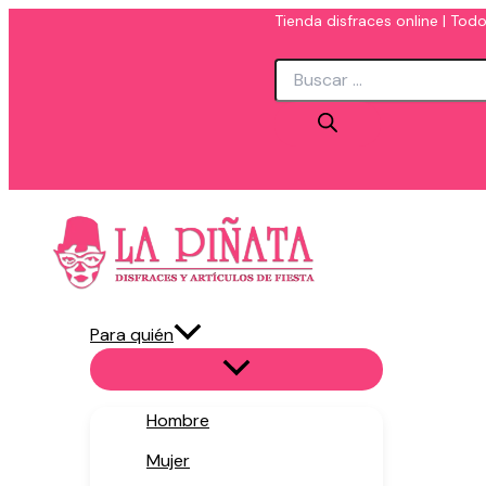
Ir
Tienda disfraces online | Todo
al
Búsqueda
contenido
de
productos
Para quién
Hombre
Mujer