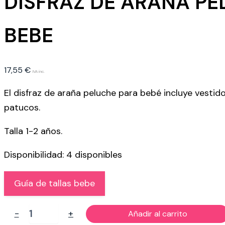
DISFRAZ DE ARAÑA P
BEBE
17,55
€
IVA inc.
El disfraz de araña peluche para bebé incluye vestido
patucos.
Talla 1-2 años.
Disponibilidad:
4 disponibles
Guía de tallas bebe
DISFRAZ
-
+
Añadir al carrito
DE