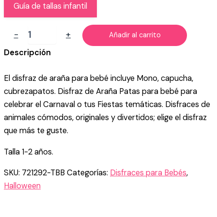
Guía de tallas infantil
DISFRAZ
-
+
Añadir al carrito
DE
ARAÑA
Descripción
PARA
BEBÉ
El disfraz de araña para bebé incluye Mono, capucha,
cantidad
cubrezapatos. Disfraz de Araña Patas para bebé para
celebrar el Carnaval o tus Fiestas temáticas. Disfraces de
animales cómodos, originales y divertidos; elige el disfraz
que más te guste.
Talla 1-2 años.
SKU:
721292-TBB
Categorías:
Disfraces para Bebés
,
Halloween