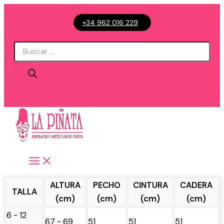
Ir
+34 962 016 229
al
contenido
Búsqueda
de
productos
ALTURA
PECHO
CINTURA
CADERA
TALLA
(cm)
(cm)
(cm)
(cm)
6 - 12
67 - 69
51
51
51