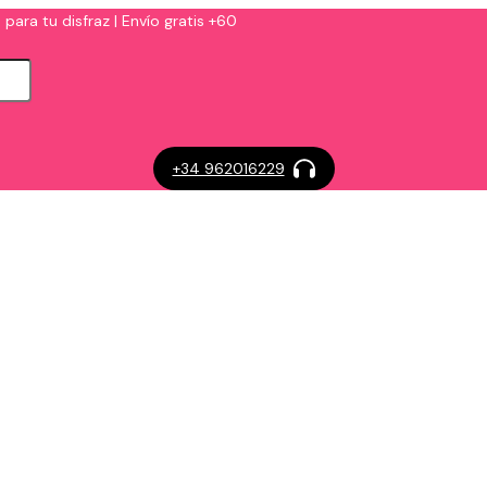
 para tu disfraz | Envío gratis +60
+34 962016229