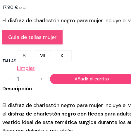
17,90
€
IVA inc.
El disfraz de charlestón negro para mujer incluye el v
Guía de tallas mujer
S
ML
XL
TALLAS
Limpiar
DISFRAZ
-
+
Añadir al carrito
CHARLESTÓN
AÑOS
Descripción
20
PARA
El disfraz de charlestón negro para mujer incluye el 
MUJER
cantidad
el
disfraz de charlestón negro con flecos para adul
vestido ideal de esta temática surgida durante los a
fleco por delante y por atrás.