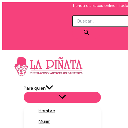
Ir
Tienda disfraces online | Todo
al
Búsqueda
contenido
de
productos
Para quién
Hombre
Mujer