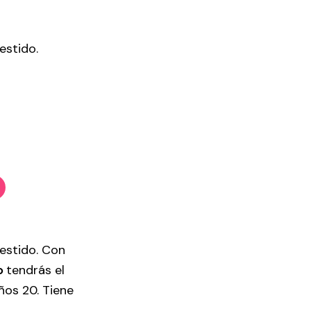
estido.
vestido. Con
to
tendrás el
ños 20. Tiene