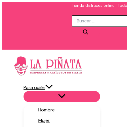
Ir
Tienda disfraces online | Todo
al
Búsqueda
contenido
de
productos
Para quién
Hombre
Mujer