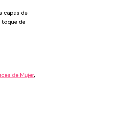
as capas de
n toque de
aces de Mujer
,