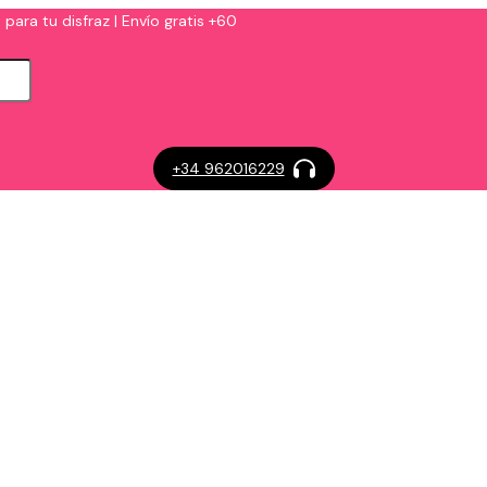
 para tu disfraz | Envío gratis +60
+34 962016229